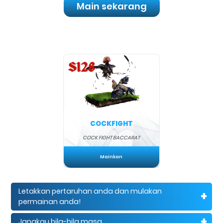
jantan (ayam jantan), di mana orang membuat pertaruhan
Main sekarang
mengenai hasil pergaduhan. Permainan ini biasanya berhenti
apabila salah satu ayam jantan dibunuh oleh yang lain hingga mati.
Pemenang untuk pertempuran ayam dalam talian ditentukan
seperti berikut:
Sekiranya satu ayam jantan mati, yang terselamat adalah
pemenangnya
Sekiranya kedua-dua ayam jantan masih hidup tetapi
tidak dapat melawan lagi, "koyme" akan mengambil kedua
ayam jantan dan membiarkan mereka saling mematuk.
Siapa yang tidak mematuk lagi akan menjadi orang yang
COCKFIGHT
kalah. Dua pecahan adalah semua pemain perlu
memenangi permainan.
COCK FIGHT BACCARAT
Jika satu ayam jantan lari dari pertarungan, ia akan
Mainkan
dinyatakan sebagai yang kalah.
Letakkan pertaruhan anda dan mulakan
permainan anda!
Jadilah pakar dan bertarung dengan individu di mana sahaja di
Jangkau bila-bila masa
seluruh dunia! Setiap pertempuran akan menghasilkan wang tunai