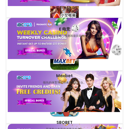
E 电竞
此处的投注策略，预测和最新新闻。
Maxbet
领先的体育博彩和体育博彩平台。
SBOBET