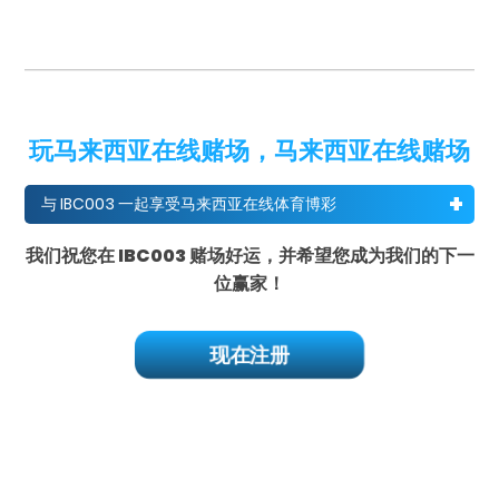
玩马来西亚在线赌场，马来西亚在线赌场
与 IBC003 一起享受马来西亚在线体育博彩
马来西亚在线体育博彩成功的关键在于它是娱乐和巨额收入的致命结合。人类自古
以来就对博彩有着不可抗拒的吸引力，这一事实无法否认。今天，由于技术的进
我们祝您在 IBC003 赌场好运，并希望您成为我们的下一
步，我们有机会随时随地参与马来西亚真人娱乐场游戏。现在，我们可以随时
玩马
位赢家！
游戏。 Casino Online Games Malaysia 的在线游戏版本增加
来西亚在线赌场
了博彩游戏的受欢迎程度。每天都有很多人注册
，以进行在线投
马来西亚在线游戏
注并在短时间内赢取数十亿美元。
现在注册
也出现了很多只向新入职人员收取大笔注册费而消失的诈骗网站。小心此类网站。
IBC003 是一个
，它为新注册和不同有趣的游戏提供
值得信赖的马来西亚在线赌场
丰厚的奖金优惠，并有无限的赚钱机会.他们还使用安全的支付网关进行在线货币交
易。如果您想在
中获得难忘的体验，您必须和IBC003一
马来西亚最佳在线娱乐场
起玩一次 4D 马来西亚。而且您肯定不会想到在其他赌场门户网站上玩游戏。
IBC003 拥有种类繁多的游戏，可帮助您根据个人喜好选择一款。如果您更喜欢马