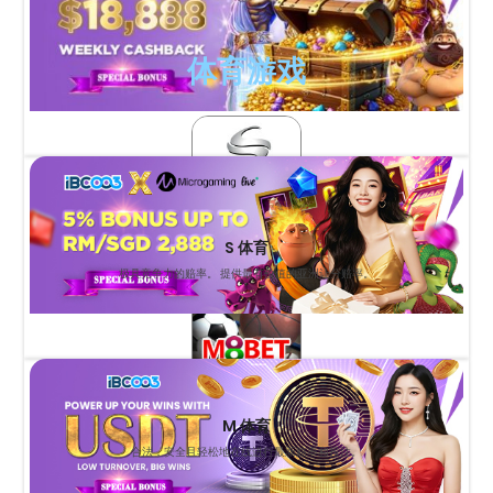
体育游戏
S 体育
极具竞争力的赔率。 提供最有价值的亚洲让分赔率。
M 体育
合法，安全且轻松地在线进行最新赔率和投注。