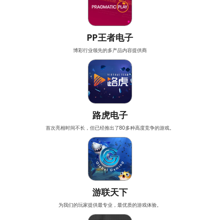
PP王者电子
博彩行业领先的多产品内容提供商
路虎电子
首次亮相时间不长，但已经推出了80多种高度竞争的游戏。
游联天下
为我们的玩家提供最专业，最优质的游戏体验。