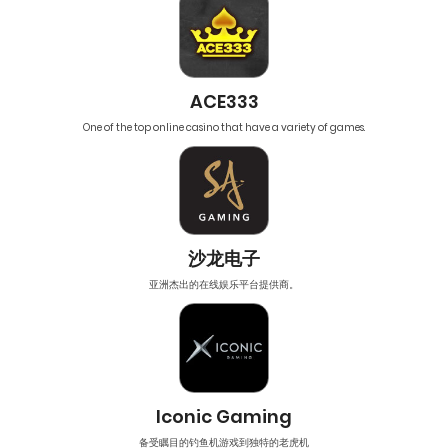
ACE333
One of the top online casino that have a variety of games.
沙龙电子
亚洲杰出的在线娱乐平台提供商。
Iconic Gaming
备受瞩目的钓鱼机游戏到独特的老虎机