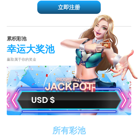
立即注册
累积彩池
幸运大奖池
赢取属于你的奖金
USD $
所有彩池