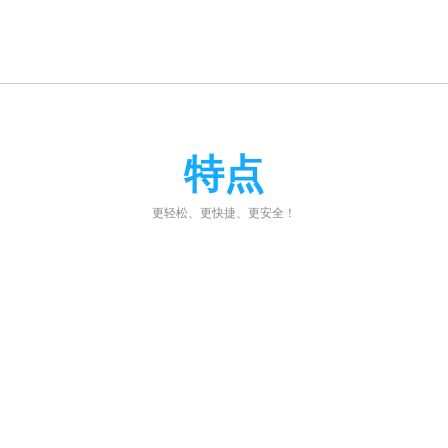
特点
更轻松、更快捷、更安全！