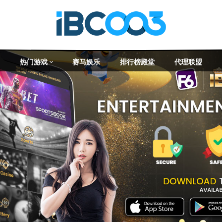
热门游戏
赛马娱乐
排行榜殿堂
代理联盟