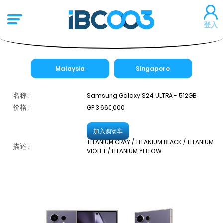
登入
Malaysia
Singapore
名称 :
Samsung Galaxy S24 ULTRA - 512GB
价格 :
GP 3,660,000
加入购物车
TITANIUM GRAY / TITANIUM BLACK / TITANIUM
描述 :
VIOLET / TITANIUM YELLOW