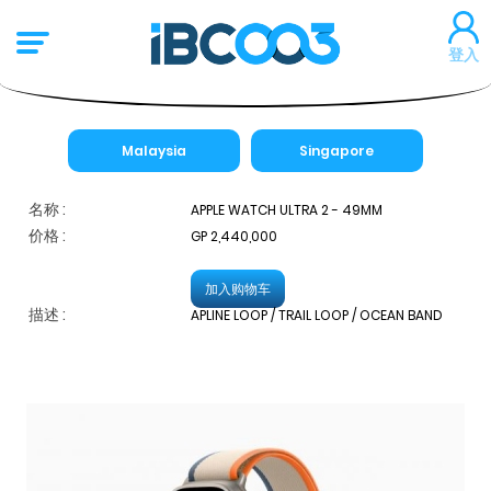
登入
Malaysia
Singapore
名称 :
APPLE WATCH ULTRA 2 - 49MM
价格 :
GP 2,440,000
加入购物车
描述 :
APLINE LOOP / TRAIL LOOP / OCEAN BAND