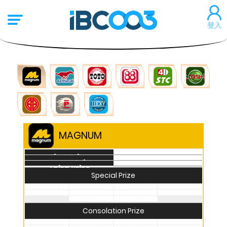
登入
PMP
TOTO
SABAH
SANDAKEN
SARAWAK
GDLotto
Perdana
LuckyHari-Hari
MAGNUM